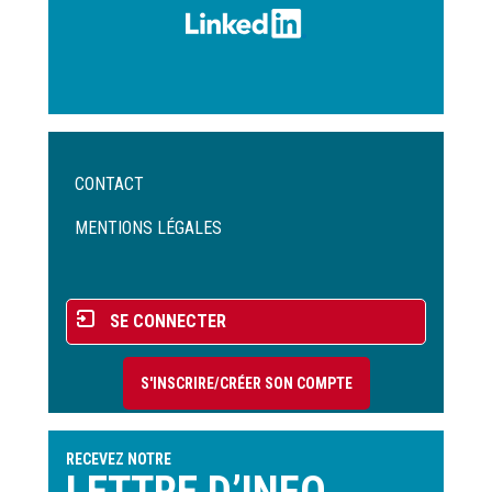
Menu
CONTACT
Pied
de
MENTIONS LÉGALES
page
Menu
SE CONNECTER
du
compte
S'INSCRIRE/CRÉER SON COMPTE
de
l'utilisateur
RECEVEZ NOTRE