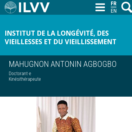
Aller
FRANÇAI
Reche
T
au
ENGLISH
contenu
principal
INSTITUT DE LA LONGÉVITÉ, DES
VIEILLESSES ET DU VIEILLISSEMENT
MAHUGNON ANTONIN AGBOGBO
Doctorant·e
Kinésithérapeute