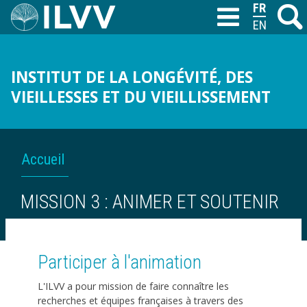
Aller
FRANÇAIS
Recher
M
T
au
ENGLISH
contenu
principal
INSTITUT DE LA LONGÉVITÉ, DES
VIEILLESSES ET DU VIEILLISSEMENT
FIL
Accueil
D'ARIANE
MISSION 3 : ANIMER ET SOUTENIR
Participer à l'animation
L'ILVV a pour mission de faire connaître les
recherches et équipes françaises à travers des