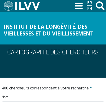
Aller
FRANÇAIS
Recher
M
T
au
ENGLISH
contenu
principal
INSTITUT DE LA LONGÉVITÉ, DES
VIEILLESSES ET DU VIEILLISSEMENT
CARTOGRAPHIE DES CHERCHEURS
400 chercheurs correspondent à votre recherche
*
Nom