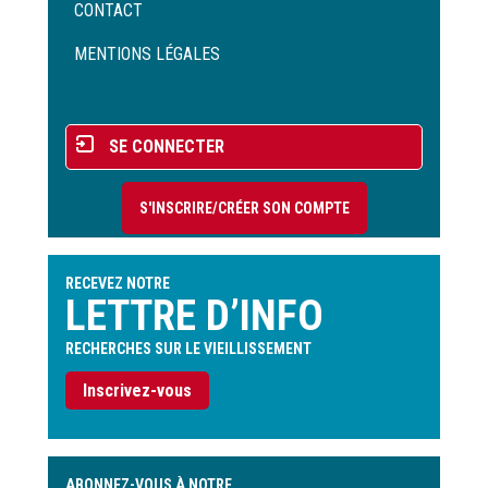
Menu
CONTACT
Pied
de
MENTIONS LÉGALES
page
Menu
SE CONNECTER
du
compte
S'INSCRIRE/CRÉER SON COMPTE
de
l'utilisateur
RECEVEZ NOTRE
LETTRE D’INFO
RECHERCHES SUR LE VIEILLISSEMENT
Inscrivez-vous
ABONNEZ-VOUS À NOTRE