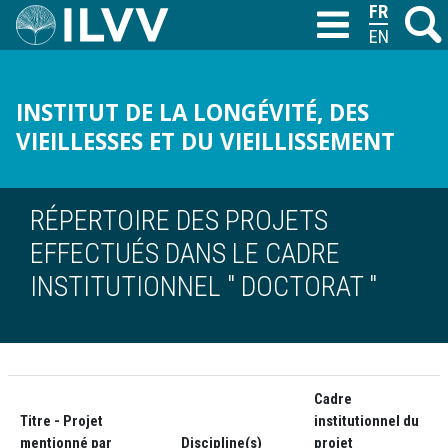
Aller
FRANÇAIS
Recher
M
T
au
ENGLISH
contenu
principal
INSTITUT DE LA LONGÉVITÉ, DES
VIEILLESSES ET DU VIEILLISSEMENT
RÉPERTOIRE DES PROJETS
EFFECTUÉS DANS LE CADRE
INSTITUTIONNEL " DOCTORAT "
Cadre
Titre - Projet
institutionnel du
mentionné par
Discipline(s)
projet