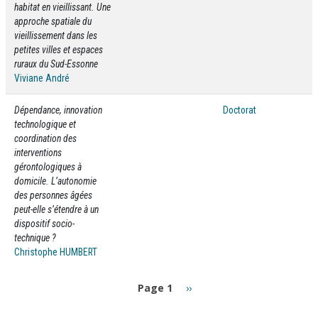
habitat en vieillissant. Une
approche spatiale du
vieillissement dans les
petites villes et espaces
ruraux du Sud-Essonne
Viviane André
Dépendance, innovation
Doctorat
technologique et
coordination des
interventions
gérontologiques à
domicile. L’autonomie
des personnes âgées
peut-elle s’étendre à un
dispositif socio-
technique ?
Christophe HUMBERT
Pagination
Page
Page 1
››
suivante