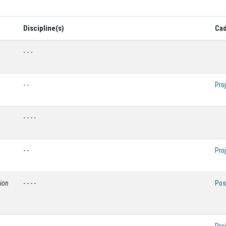
Discipline(s)
Cad
- - -
- -
Proj
- - - -
- -
Proj
ion
- - - -
Pos