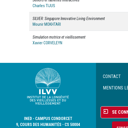
Seniors et tablettes interactives
Charles TIJUS
SILVER: Singapore Innovative Living Environment
Mounir MOKHTARI
Simulation motrice et vieillissement
Xavier CORVELEYN
Menu
CONTACT
Pied
de
MENTIONS L
page
Menu
SE CON
du
INED - CAMPUS CONDORCET
compte
9, COURS DES HUMANITÉS - CS 50004