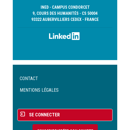
INED - CAMPUS CONDORCET
9, COURS DES HUMANITÉS - CS 50004
93322 AUBERVILLIERS CEDEX - FRANCE
Menu
CONTACT
Pied
de
MENTIONS LÉGALES
page
Menu
SE CONNECTER
du
compte