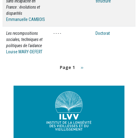
sans incapacité en
structure
France : évolutions et
disparités
Emmanuelle CAMBOIS
Les recompositions
- - - -
Doctorat
sociales, techniques et
politiques de l'aidance
Louise MARY-DEFERT
Pagination
Page
Page 1
››
suivante