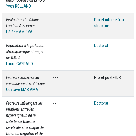
pneumopathie en EHPAD
Yves ROLLAND
Evaluation du Village
- - -
Projet interne à la
Landais Alzheimer
structure
Hélène AMIEVA
Exposition à la pollution
- - -
Doctorat
atmospherique et risque
de DMLA
Laure GAYRAUD
Facteurs associés au
- - -
Projet post-HDR
vieillissement en Afrique
Gustave MABIAMA
Facteurs influençant les
- -
Doctorat
relations entre les
hypersignaux de la
substance blanche
cérébrale et le risque de
troubles cognitifs et de