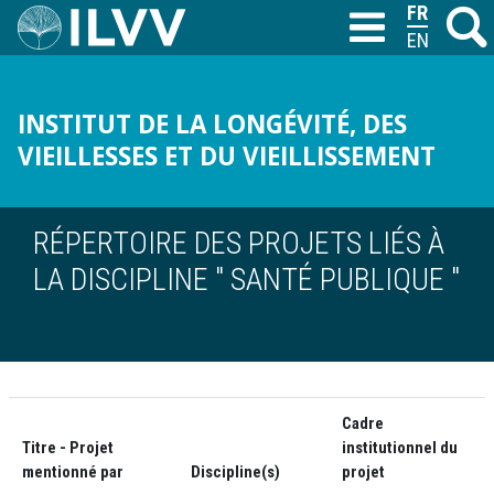
Aller
FRANÇAIS
Recher
M
T
au
ENGLISH
contenu
principal
INSTITUT DE LA LONGÉVITÉ, DES
VIEILLESSES ET DU VIEILLISSEMENT
RÉPERTOIRE DES PROJETS LIÉS À
LA DISCIPLINE " SANTÉ PUBLIQUE "
Cadre
Titre - Projet
institutionnel du
mentionné par
Discipline(s)
projet