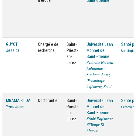
d'étude
Saint-Etienne
GUYOT
Chargé·e de
Saint-
Université Jean
Santé pu
Jessica
recherche
Priest-
Monnet de
Sociologie
en-
Saint-Etienne
Jarez
Système Nerveux
Autonome -
Epidémiologie,
Physiologie,
Ingénierie, Santé
MBAMA BILOA
Doctorant·e
Saint-
Université Jean
Santé pu
Yves Julien
Priest-
Monnet de
Gérontolog
en-
Saint-Etienne
Jarez
SAnté INgénierie
BIOlogie St-
Etienne