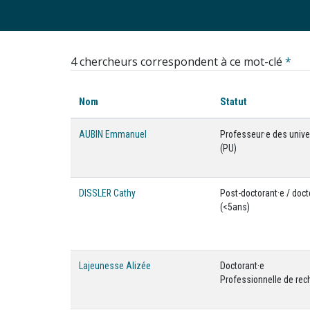
4 chercheurs correspondent à ce mot-clé
*
Nom
Statut
AUBIN Emmanuel
Professeur·e des unive
(PU)
DISSLER Cathy
Post-doctorant·e / doct
(<5ans)
Lajeunesse Alizée
Doctorant·e
Professionnelle de rec