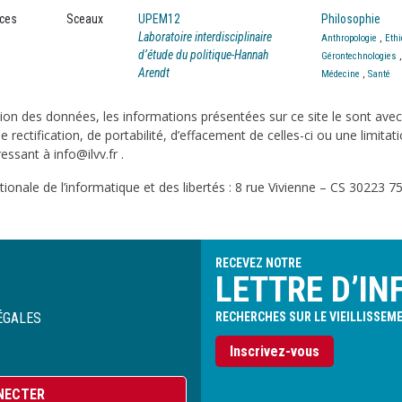
nces
Sceaux
UPEM12
Philosophie
Laboratoire interdisciplinaire
Anthropologie
,
Eth
d’étude du politique-Hannah
Gérontechnologies
Arendt
Médecine
,
Santé
on des données, les informations présentées sur ce site le sont ave
e rectification, de portabilité, d’effacement de celles-ci ou une limi
sant à info@ilvv.fr .
onale de l’informatique et des libertés : 8 rue Vivienne – CS 30223 75
RECEVEZ NOTRE
LETTRE D’IN
ÉGALES
RECHERCHES SUR LE VIEILLISSEM
Inscrivez-vous
NECTER