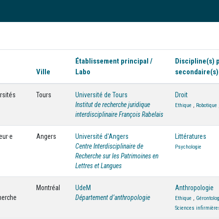
Établissement principal /
Discipline(s) 
Ville
Labo
secondaire(s)
rsités
Tours
Université de Tours
Droit
Institut de recherche juridique
Ethique
,
Robotique
interdisciplinaire François Rabelais
eur·e
Angers
Université d'Angers
Littératures
Centre Interdisciplinaire de
Psychologie
Recherche sur les Patrimoines en
Lettres et Langues
Montréal
UdeM
Anthropologie
herche
Département d’anthropologie
Ethique
,
Gérontolog
Sciences infirmière