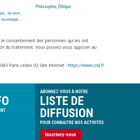
Philosophie
,
Éthique
ique
,
Gériatrie
,
,
Gérontologie
,
c le consentement des personnes qui les ont
tation du traitement. Vous pouvez vous opposer au
083 Paris cedex 02 Site Internet :
https://www.cnil.fr
ABONNEZ-VOUS À NOTRE
FO
LISTE DE
DIFFUSION
ENT
POUR CONNAITRE NOS ACTIVITÉS
Inscrivez-vous