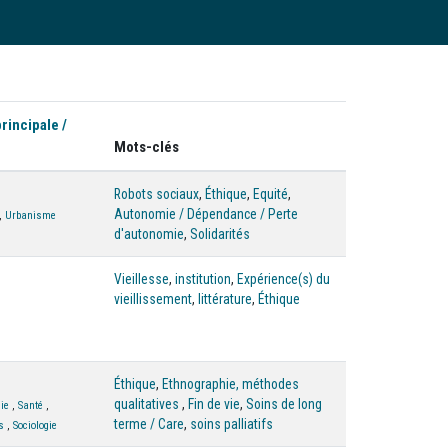
principale /
Mots-clés
Robots sociaux
,
Éthique
,
Equité
,
Autonomie / Dépendance / Perte
,
Urbanisme
d'autonomie
,
Solidarités
Vieillesse
,
institution
,
Expérience(s) du
vieillissement
,
littérature
,
Éthique
Éthique
,
Ethnographie, méthodes
qualitatives
,
Fin de vie
,
Soins de long
ie
,
Santé
,
terme / Care
,
soins palliatifs
s
,
Sociologie