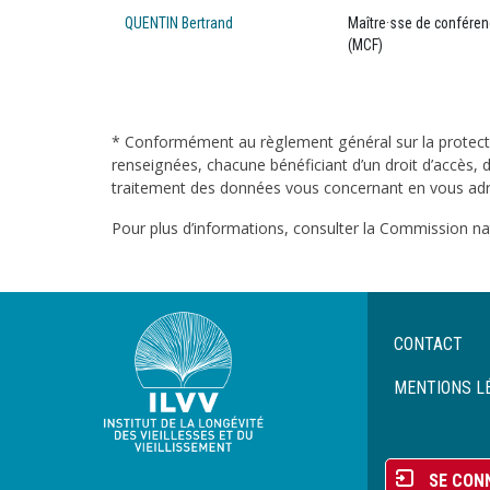
QUENTIN Bertrand
Maître·sse de confére
(MCF)
* Conformément au règlement général sur la protecti
renseignées, chacune bénéficiant d’un droit d’accès, d
traitement des données vous concernant en vous adres
Pour plus d’informations, consulter la Commission nati
Menu
CONTACT
Pied
de
MENTIONS L
page
Menu
SE CON