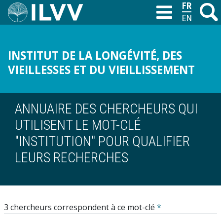
Aller
FRANÇAIS
Recher
M
T
au
ENGLISH
contenu
principal
INSTITUT DE LA LONGÉVITÉ, DES
VIEILLESSES ET DU VIEILLISSEMENT
ANNUAIRE DES CHERCHEURS QUI
UTILISENT LE MOT-CLÉ
"INSTITUTION" POUR QUALIFIER
LEURS RECHERCHES
3 chercheurs correspondent à ce mot-clé
*