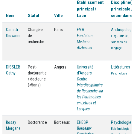
Établissement
Discipline(s
principal /
principale /
Nom
Statut
Ville
Labo
secondaire(
Carletti
Chargé·e
Paris
FMA
Anthropologi
Giovanni
de
Fondation
Linguistique
,
recherche
Médéric
Sciences du
Alzheimer
langage
DISSLER
Post-
Angers
Université
Littératures
Cathy
doctorant·e
d'Angers
Psychologie
/ docteur·e
Centre
(<5ans)
Interdisciplinaire
de Recherche sur
les Patrimoines
en Lettres et
Langues
Rosay
Doctorant·e
Bordeaux
EHESP
Psychologie
Morgane
Bordeaux
Épidémiologie
,