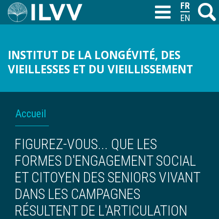
Aller
FRANÇAIS
Recher
M
T
au
ENGLISH
contenu
principal
INSTITUT DE LA LONGÉVITÉ, DES
VIEILLESSES ET DU VIEILLISSEMENT
FIL
Accueil
D'ARIANE
FIGUREZ-VOUS... QUE LES
FORMES D'ENGAGEMENT SOCIAL
ET CITOYEN DES SENIORS VIVANT
DANS LES CAMPAGNES
RÉSULTENT DE L'ARTICULATION