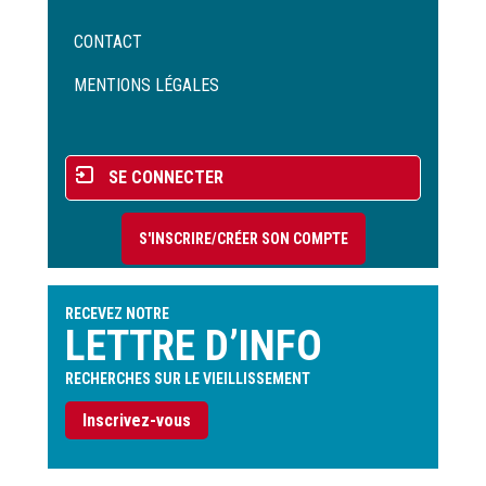
Menu
CONTACT
Pied
de
MENTIONS LÉGALES
page
Menu
SE CONNECTER
du
compte
S'INSCRIRE/CRÉER SON COMPTE
de
l'utilisateur
RECEVEZ NOTRE
LETTRE D’INFO
RECHERCHES SUR LE VIEILLISSEMENT
Inscrivez-vous