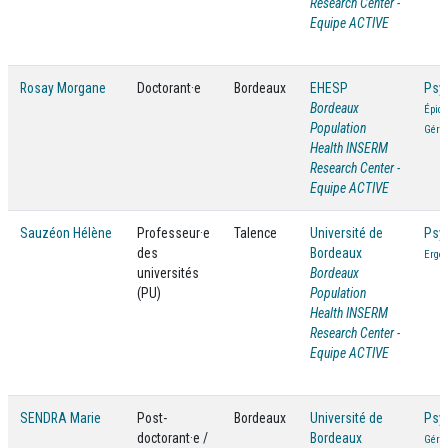
Research Center -
Equipe ACTIVE
Rosay Morgane
Doctorant·e
Bordeaux
EHESP
Psy
Bordeaux
Épidé
Population
Géron
Health INSERM
Research Center -
Equipe ACTIVE
Sauzéon Hélène
Professeur·e
Talence
Université de
Psy
des
Bordeaux
Ergo
universités
Bordeaux
(PU)
Population
Health INSERM
Research Center -
Equipe ACTIVE
SENDRA Marie
Post-
Bordeaux
Université de
Psy
doctorant·e /
Bordeaux
Géron