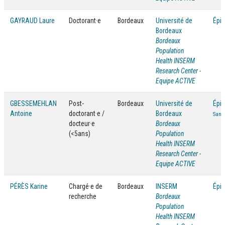
GAYRAUD Laure
Doctorant·e
Bordeaux
Université de
Épi
Bordeaux
Bordeaux
Population
Health INSERM
Research Center -
Equipe ACTIVE
GBESSEMEHLAN
Post-
Bordeaux
Université de
Épi
Antoine
doctorant·e /
Bordeaux
Santé
docteur·e
Bordeaux
(<5ans)
Population
Health INSERM
Research Center -
Equipe ACTIVE
PÉRÈS Karine
Chargé·e de
Bordeaux
INSERM
Épi
recherche
Bordeaux
Population
Health INSERM