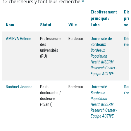
12 chercheurs y font leur recherche
*
Établissement
Dis
principal /
pri
Nom
Statut
Ville
Labo
sec
AMIEVA Hélène
Professeur·e
Bordeaux
Université de
Géro
des
Bordeaux
Épidé
universités
Bordeaux
(PU)
Population
Health INSERM
Research Center -
Equipe ACTIVE
Bardinet Jeanne
Post-
Bordeaux
Université
Sant
doctorant·e /
Bordeaux
Épidé
docteur·e
Population
(<5ans)
Health INSERM
Research Center -
Equipe ACTIVE