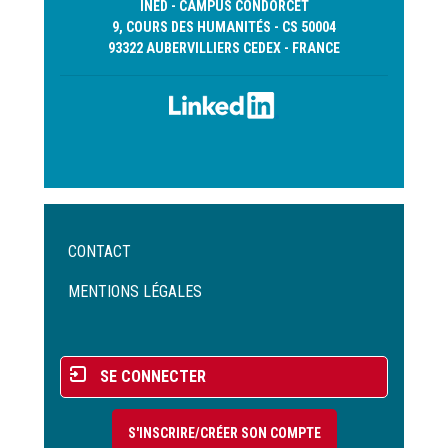
INED - CAMPUS CONDORCET
9, COURS DES HUMANITÉS - CS 50004
93322 AUBERVILLIERS CEDEX - FRANCE
Menu
CONTACT
Pied
de
MENTIONS LÉGALES
page
Menu
SE CONNECTER
du
compte
S'INSCRIRE/CRÉER SON COMPTE
de