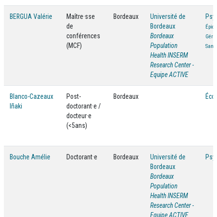
BERGUA Valérie
Maître·sse
Bordeaux
Université de
Psy
de
Bordeaux
Épidé
conférences
Bordeaux
Géron
(MCF)
Population
Santé
Health INSERM
Research Center -
Equipe ACTIVE
Blanco-Cazeaux
Post-
Bordeaux
Éco
Iñaki
doctorant·e /
docteur·e
(<5ans)
Bouche Amélie
Doctorant·e
Bordeaux
Université de
Psy
Bordeaux
Bordeaux
Population
Health INSERM
Research Center -
Equipe ACTIVE