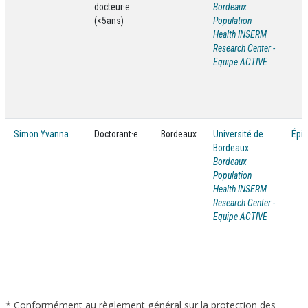
docteur·e
Bordeaux
(<5ans)
Population
Health INSERM
Research Center -
Equipe ACTIVE
Simon Yvanna
Doctorant·e
Bordeaux
Université de
Épi
Bordeaux
Bordeaux
Population
Health INSERM
Research Center -
Equipe ACTIVE
* Conformément au règlement général sur la protection des