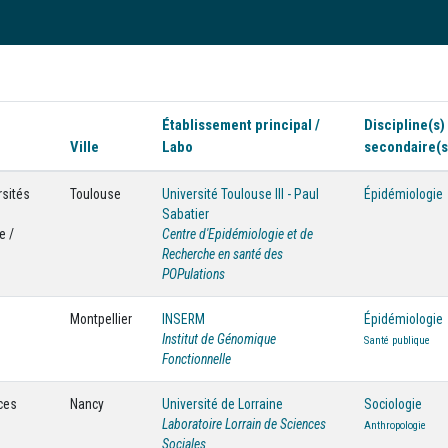
Établissement principal /
Discipline(s)
Ville
Labo
secondaire(s
rsités
Toulouse
Université Toulouse III - Paul
Épidémiologie
Sabatier
e /
Centre d'Epidémiologie et de
Recherche en santé des
POPulations
Montpellier
INSERM
Épidémiologie
Institut de Génomique
Santé publique
Fonctionnelle
ces
Nancy
Université de Lorraine
Sociologie
Laboratoire Lorrain de Sciences
Anthropologie
Sociales