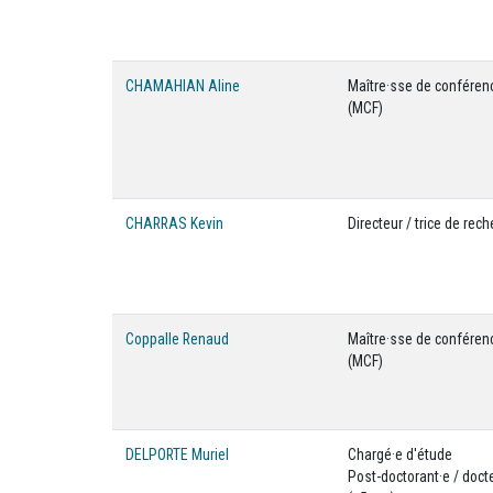
CHAMAHIAN Aline
Maître·sse de conféren
(MCF)
CHARRAS Kevin
Directeur / trice de rec
Coppalle Renaud
Maître·sse de conféren
(MCF)
DELPORTE Muriel
Chargé·e d'étude
Post-doctorant·e / doct