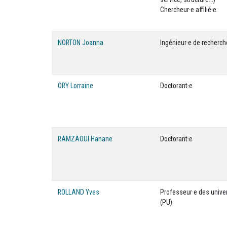
Chercheur·e affilié·e
NORTON Joanna
Ingénieur·e de recherch
ORY Lorraine
Doctorant·e
RAMZAOUI Hanane
Doctorant·e
ROLLAND Yves
Professeur·e des unive
(PU)