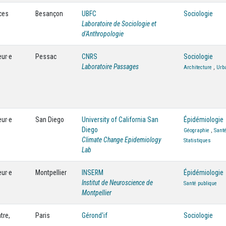
ces
Besançon
UBFC
Sociologie
Laboratoire de Sociologie et
d'Anthropologie
eur·e
Pessac
CNRS
Sociologie
Laboratoire Passages
Architecture
,
Urb
eur·e
San Diego
University of California San
Épidémiologie
Diego
Géographie
,
Santé
Climate Change Epidemiology
Statistiques
Lab
eur·e
Montpellier
INSERM
Épidémiologie
Institut de Neuroscience de
Santé publique
Montpellier
tre,
Paris
Gérond'if
Sociologie