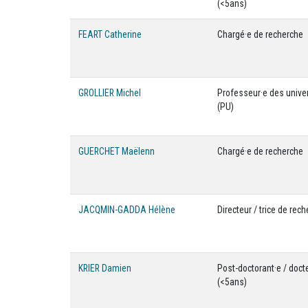
(<5ans)
FEART Catherine
Chargé·e de recherche
GROLLIER Michel
Professeur·e des unive
(PU)
GUERCHET Maëlenn
Chargé·e de recherche
JACQMIN-GADDA Hélène
Directeur / trice de rec
KRIER Damien
Post-doctorant·e / doct
(<5ans)