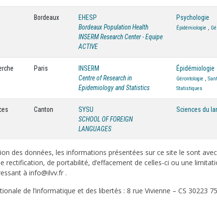
Bordeaux
EHESP
Psychologie
Bordeaux Population Health
Épidémiologie
,
Gé
INSERM Research Center - Equipe
ACTIVE
herche
Paris
INSERM
Épidémiologie
Centre of Research in
Gérontologie
,
Sant
Epidemiology and Statistics
Statistiques
ces
Canton
SYSU
Sciences du l
SCHOOL OF FOREIGN
LANGUAGES
on des données, les informations présentées sur ce site le sont ave
e rectification, de portabilité, d’effacement de celles-ci ou une limi
sant à info@ilvv.fr .
onale de l’informatique et des libertés : 8 rue Vivienne – CS 30223 75