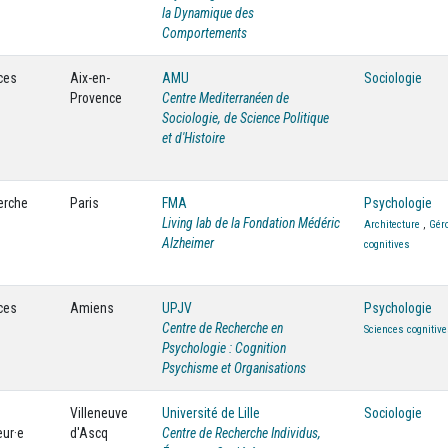
la Dynamique des
Comportements
ces
Aix-en-
AMU
Sociologie
Provence
Centre Mediterranéen de
Sociologie, de Science Politique
et d'Histoire
herche
Paris
FMA
Psychologie
Living lab de la Fondation Médéric
Architecture
,
Géro
Alzheimer
cognitives
ces
Amiens
UPJV
Psychologie
Centre de Recherche en
Sciences cognitiv
Psychologie : Cognition
Psychisme et Organisations
Villeneuve
Université de Lille
Sociologie
eur·e
d'Ascq
Centre de Recherche Individus,