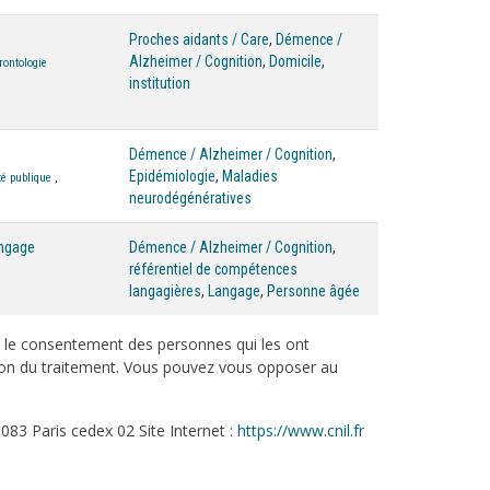
Proches aidants / Care
,
Démence /
Alzheimer / Cognition
,
Domicile
,
rontologie
institution
Démence / Alzheimer / Cognition
,
Epidémiologie
,
Maladies
é publique
,
neurodégénératives
angage
Démence / Alzheimer / Cognition
,
référentiel de compétences
langagières
,
Langage
,
Personne âgée
c le consentement des personnes qui les ont
tation du traitement. Vous pouvez vous opposer au
083 Paris cedex 02 Site Internet :
https://www.cnil.fr