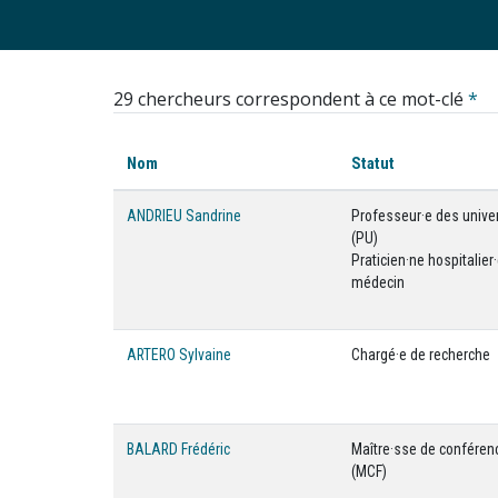
29 chercheurs correspondent à ce mot-clé
*
Nom
Statut
ANDRIEU Sandrine
Professeur·e des unive
(PU)
Praticien·ne hospitalier·
médecin
ARTERO Sylvaine
Chargé·e de recherche
BALARD Frédéric
Maître·sse de conféren
(MCF)