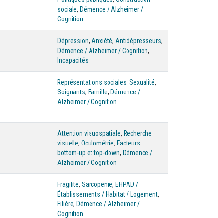
sociale
,
Démence / Alzheimer /
Cognition
Dépression
,
Anxiété
,
Antidépresseurs
,
Démence / Alzheimer / Cognition
,
Incapacités
Représentations sociales
,
Sexualité
,
Soignants
,
Famille
,
Démence /
Alzheimer / Cognition
Attention visuospatiale
,
Recherche
visuelle
,
Oculométrie
,
Facteurs
bottom-up et top-down
,
Démence /
Alzheimer / Cognition
Fragilité
,
Sarcopénie
,
EHPAD /
Établissements / Habitat / Logement
,
Filière
,
Démence / Alzheimer /
Cognition