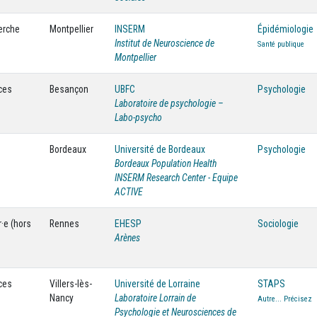
herche
Montpellier
INSERM
Épidémiologie
Institut de Neuroscience de
Santé publique
Montpellier
ces
Besançon
UBFC
Psychologie
Laboratoire de psychologie –
Labo-psycho
Bordeaux
Université de Bordeaux
Psychologie
Bordeaux Population Health
INSERM Research Center - Equipe
ACTIVE
·e (hors
Rennes
EHESP
Sociologie
Arènes
ces
Villers-lès-
Université de Lorraine
STAPS
Nancy
Laboratoire Lorrain de
Autre... Précisez
Psychologie et Neurosciences de