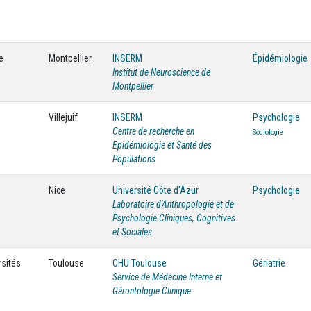
e
Montpellier
INSERM
Épidémiologie
Institut de Neuroscience de
Montpellier
Villejuif
INSERM
Psychologie
Centre de recherche en
Sociologie
Epidémiologie et Santé des
Populations
Nice
Université Côte d'Azur
Psychologie
Laboratoire d'Anthropologie et de
Psychologie Cliniques, Cognitives
et Sociales
rsités
Toulouse
CHU Toulouse
Gériatrie
Service de Médecine Interne et
Gérontologie Clinique