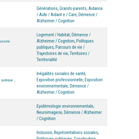
Générations
,
Grands-parents
,
Aidance
/ Aide / Aidant·e / Care
,
Démence /
Alzheimer / Cognition
Logement / Habitat
,
Démence /
Alzheimer / Cognition
,
Politiques
anisme
publiques
,
Parcours de vie /
Trajectoires de vie
,
Territoires /
Territorialité
Inégalités sociales de santé
,
Exposition professionnelle
,
Exposition
 publique
,
environnementale
,
Démence /
Alzheimer / Cognition
Epidémiologie environnementale
,
Neuroimagerie
,
Démence / Alzheimer
/ Cognition
Inclusion
,
Représentations sociales
,
Politiques publiques
,
Construction