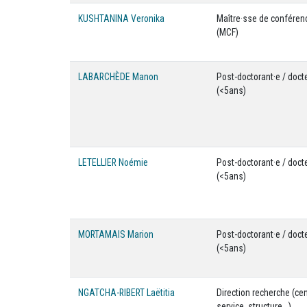
KUSHTANINA Veronika
Maître·sse de conféren
(MCF)
LABARCHÈDE Manon
Post-doctorant·e / doct
(<5ans)
LETELLIER Noémie
Post-doctorant·e / doct
(<5ans)
MORTAMAIS Marion
Post-doctorant·e / doct
(<5ans)
NGATCHA-RIBERT Laëtitia
Direction recherche (cen
service, structure...)