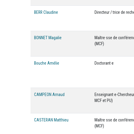
BERR Claudine
Directeur / trice de rec
BONNET Magalie
Maître·sse de conféren
(MCF)
Bouche Amélie
Doctorant·e
CAMPEON Arnaud
Enseignant·e-Chercheur
MCF et PU)
CASTERAN Matthieu
Maître·sse de conféren
(MCF)