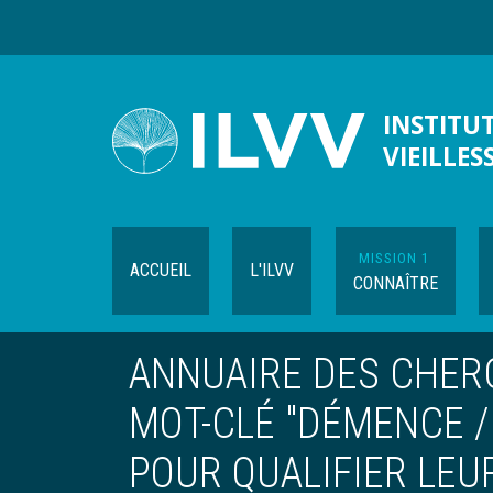
Aller
au
contenu
principal
INSTITUT
VIEILLES
MISSION 1
ACCUEIL
L'ILVV
CONNAÎTRE
ANNUAIRE DES CHERC
MOT-CLÉ "DÉMENCE /
POUR QUALIFIER LE