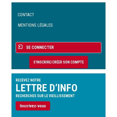
Menu
CONTACT
Pied
de
MENTIONS LÉGALES
page
Menu
SE CONNECTER
du
compte
S'INSCRIRE/CRÉER SON COMPTE
de
l'utilisateur
RECEVEZ NOTRE
LETTRE D’INFO
RECHERCHES SUR LE VIEILLISSEMENT
Inscrivez-vous