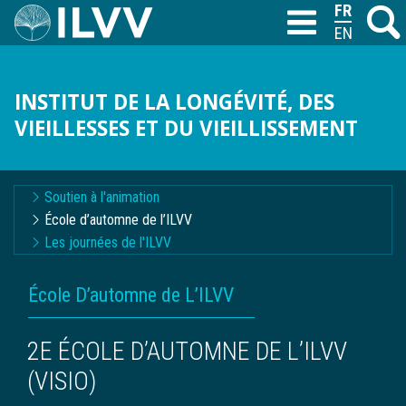
Aller
FRANÇAIS
Recher
M
T
au
ENGLISH
contenu
principal
INSTITUT DE LA LONGÉVITÉ, DES
VIEILLESSES ET DU VIEILLISSEMENT
Navigation
Soutien à l'animation
contextuelle
École d’automne de l’ILVV
Les journées de l'ILVV
FIL
École D’automne de L’ILVV
D'ARIANE
2E ÉCOLE D’AUTOMNE DE L’ILVV
(VISIO)