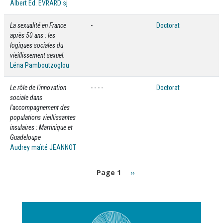
Albert Ed. EVRARD sj
La sexualité en France
-
Doctorat
après 50 ans : les
logiques sociales du
vieillissement sexuel.
Léna Pamboutzoglou
Le rôle de l'innovation
- - - -
Doctorat
sociale dans
l'accompagnement des
populations vieillissantes
insulaires : Martinique et
Guadeloupe
Audrey maïté JEANNOT
Pagination
Page
Page 1
››
suivante