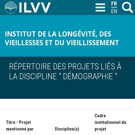
Aller
FRANÇAIS
Recher
M
T
au
ENGLISH
contenu
principal
INSTITUT DE LA LONGÉVITÉ, DES
VIEILLESSES ET DU VIEILLISSEMENT
RÉPERTOIRE DES PROJETS LIÉS À
LA DISCIPLINE " DÉMOGRAPHIE "
Cadre
Titre - Projet
institutionnel du
mentionné par
Discipline(s)
projet